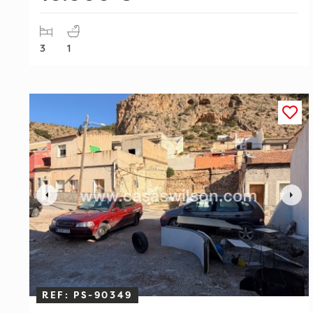
3
1
REF: PS-90349