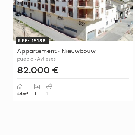
REF: 15188
Appartement · Nieuwbouw
pueblo · Avileses
82.000 €
2
44m
1
1