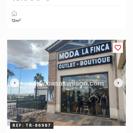
2
12m
REF: TR-86987