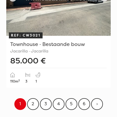
REF: CW3021
Townhouse · Bestaande bouw
Jacarilla · Jacarilla
85.000 €
2
110m
3
1
1
2
3
4
5
6
›