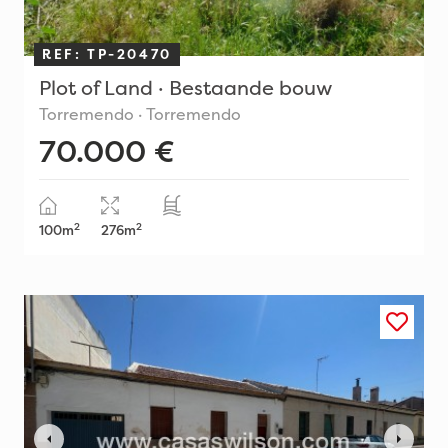
REF: TP-20470
Plot of Land · Bestaande bouw
Torremendo · Torremendo
70.000 €
2
2
100m
276m