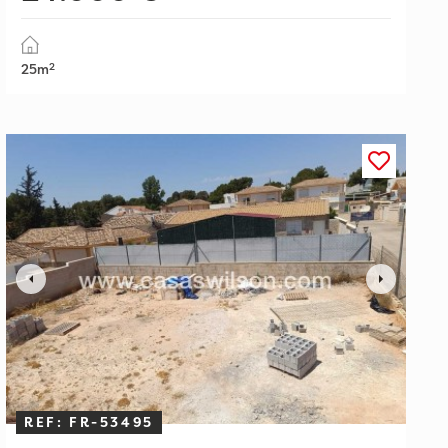
2
25m
REF: FR-53495