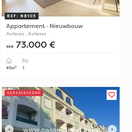
REF: NB103
Appartement · Nieuwbouw
Avileses · Avileses
73.000 €
VAN
2
45m
1
GERESERVEERD